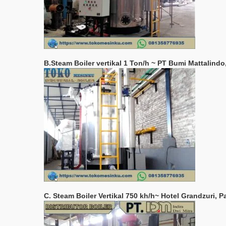
B.Steam Boiler vertikal 1 Ton/h ~ PT Bumi Mattalindo,
C. Steam Boiler Vertikal 750 kh/h~ Hotel Grandzuri, 