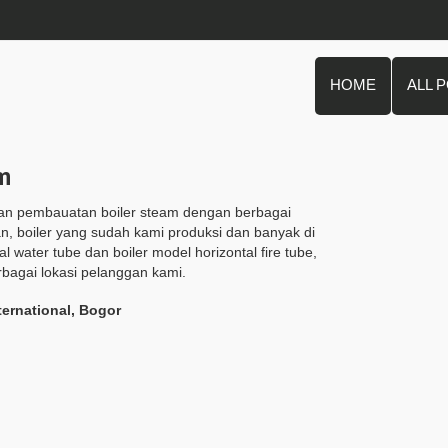
HOME
ALL 
am
aan pembauatan boiler steam dengan berbagai
n, boiler yang sudah kami produksi dan banyak di
al water tube dan boiler model horizontal fire tube,
rbagai lokasi pelanggan kami.
ternational, Bogor