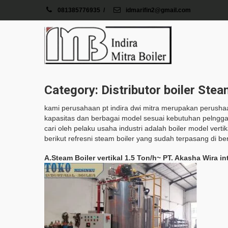
081385776935
/
idmarifin2@gmail.com
Category: Distributor boiler Ste
kami perusahaan pt indira dwi mitra merupakan perush
kapasitas dan berbagai model sesuai kebutuhan pelngga
cari oleh pelaku usaha industri adalah boiler model vertik
berikut refresni steam boiler yang sudah terpasang di be
A.Steam Boiler vertikal 1.5 Ton/h~ PT. Akasha Wira in