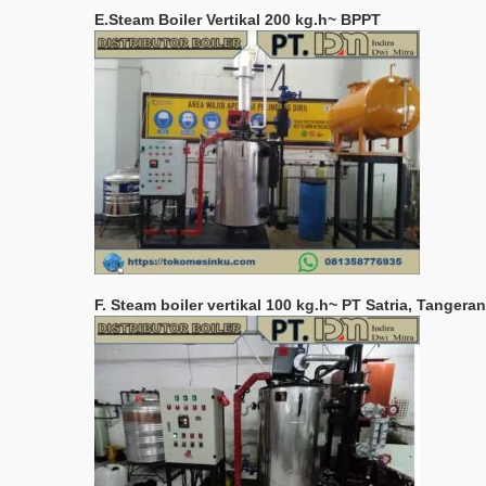
E.Steam Boiler Vertikal 200 kg.h~ BPPT
F. Steam boiler vertikal 100 kg.h~ PT Satria, Tangera