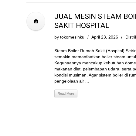
JUAL MESIN STEAM BO
SAKIT HOSPITAL
by
tokomesinku
/
April 23, 2026
/
Distr
Steam Boiler Rumah Sakit (Hospital) Seir
semakin memanfaatkan boiler steam untuk
Kegunaannya mencakup kebutuhan domestik
makanan diet, pelembapan udara, serta
kondisi musiman. Agar sistem boiler di rum
pengelolaan air ...
Read More