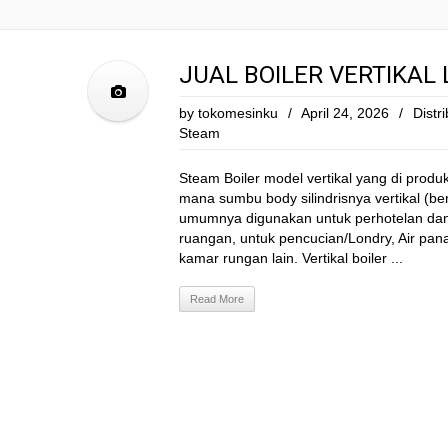
JUAL BOILER VERTIKAL
by
tokomesinku
/
April 24, 2026
/
Distri
Steam
Steam Boiler model vertikal yang di produks
mana sumbu body silindrisnya vertikal (berd
umumnya digunakan untuk perhotelan da
ruangan, untuk pencucian/Londry, Air pa
kamar rungan lain. Vertikal boiler ...
Read More