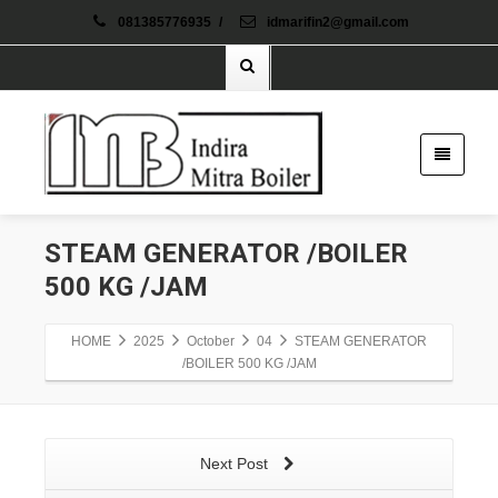
081385776935
/
idmarifin2@gmail.com
STEAM GENERATOR /BOILER
500 KG /JAM
HOME
2025
October
04
STEAM GENERATOR
/BOILER 500 KG /JAM
Next Post