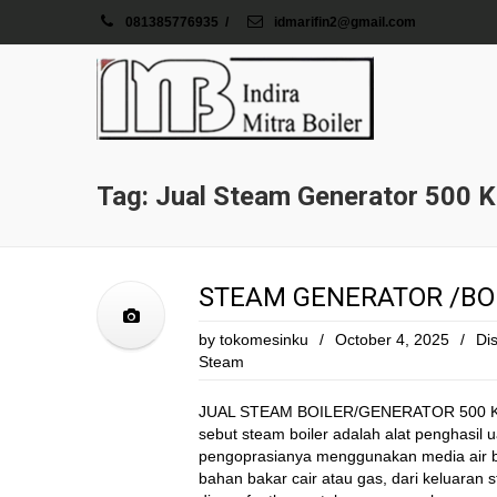
081385776935
/
idmarifin2@gmail.com
Tag: Jual Steam Generator 500 
STEAM GENERATOR /BOI
by
tokomesinku
/
October 4, 2025
/
Dis
Steam
JUAL STEAM BOILER/GENERATOR 500 KG /
sebut steam boiler adalah alat penghasil 
pengoprasianya menggunakan media air b
bahan bakar cair atau gas, dari keluaran