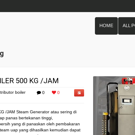
HOME
ALL 
Kg
LER 500 KG /JAM
tributor boiler
0
0
JAM Steam Generator atau sering di
uap panas bertekanan tinggi,
ersih yang di panaskan oleh pembakaran
 steam uap yang dihasilkan kemudian dapat