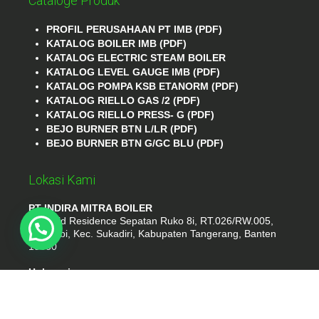
Cataloge Produk
PROFIL PERUSAHAAN PT IMB (PDF)
KATALOG BOILER IMB (PDF)
KATALOG ELECTRIC STEAM BOILER
KATALOG LEVEL GAUGE IMB (PDF)
KATALOG POMPA KSB ETANORM (PDF)
KATALOG RIELLO GAS /2 (PDF)
KATALOG RIELLO PRESS- G (PDF)
BEJO BURNER BTN L/LR (PDF)
BEJO BURNER BTN G/GC BLU (PDF)
Lokasi Kami
PT INDIRA MITRA BOILER
Emerald Residence Sepatan Ruko 8i, RT.026/RW.005,
Kosambi, Kec. Sukadiri, Kabupaten Tangerang, Banten
15530
Hubungi
Phone : (021) 35295874
Whatshap : 081385776935
Email : idmarifin2@gmail.com