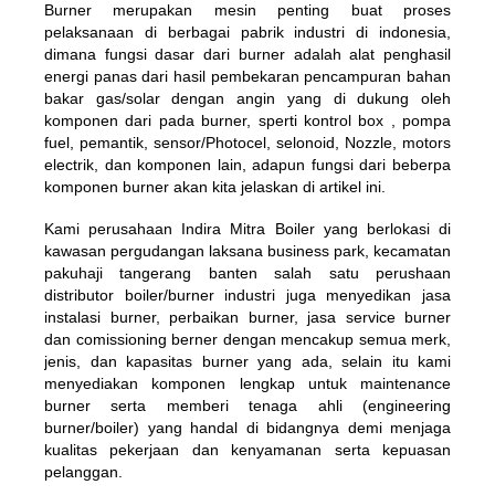
Burner merupakan mesin penting buat proses
pelaksanaan di berbagai pabrik industri di indonesia,
dimana fungsi dasar dari burner adalah alat penghasil
energi panas dari hasil pembekaran pencampuran bahan
bakar gas/solar dengan angin yang di dukung oleh
komponen dari pada burner, sperti kontrol box , pompa
fuel, pemantik, sensor/Photocel, selonoid, Nozzle, motors
electrik, dan komponen lain, adapun fungsi dari beberpa
komponen burner akan kita jelaskan di artikel ini.
Kami perusahaan Indira Mitra Boiler yang berlokasi di
kawasan pergudangan laksana business park, kecamatan
pakuhaji tangerang banten salah satu perushaan
distributor boiler/burner industri juga menyedikan jasa
instalasi burner, perbaikan burner,
jasa service burner
dan comissioning berner dengan mencakup semua merk,
jenis, dan kapasitas burner yang ada, selain itu kami
menyediakan komponen lengkap untuk maintenance
burner serta memberi tenaga ahli (engineering
burner/boiler) yang handal di bidangnya demi menjaga
kualitas pekerjaan dan kenyamanan serta kepuasan
pelanggan.