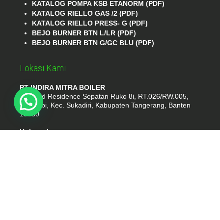
KATALOG POMPA KSB ETANORM (PDF)
KATALOG RIELLO GAS /2 (PDF)
KATALOG RIELLO PRESS- G (PDF)
BEJO BURNER BTN L/LR (PDF)
BEJO BURNER BTN G/GC BLU (PDF)
Lokasi Kami
PT INDIRA MITRA BOILER
Emerald Residence Sepatan Ruko 8i, RT.026/RW.005,
Kosambi, Kec. Sukadiri, Kabupaten Tangerang, Banten
15530
Hubungi
Phone : (021) 35295874
Whatshap : 081385776935
Email : idmarifin2@gmail.com
PT. INDIRA MITRA BOILER
- tokomesinku.com 2026