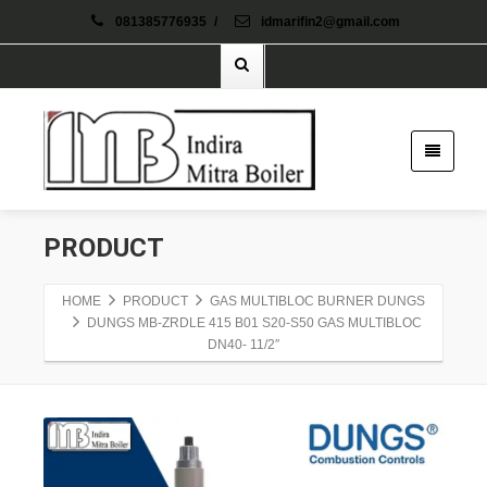
081385776935
/
idmarifin2@gmail.com
PRODUCT
HOME
PRODUCT
GAS MULTIBLOC BURNER DUNGS
DUNGS MB-ZRDLE 415 B01 S20-S50 GAS MULTIBLOC
DN40- 11/2″