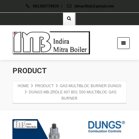
081385776935
/
idmarifin2@gmail.com
PRODUCT
HOME
PRODUCT
GAS MULTIBLOC BURNER DUNGS
DUNGS MB-ZRDLE 407 B01 S50 MULTIBLOC GAS
BURNER