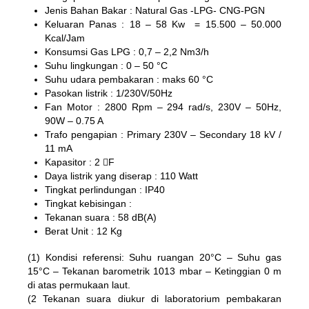
Jenis Bahan Bakar : Natural Gas -LPG- CNG-PGN
Keluaran Panas : 18 – 58 Kw = 15.500 – 50.000
Kcal/Jam
Konsumsi Gas LPG : 0,7 – 2,2 Nm3/h
Suhu lingkungan : 0 – 50 °C
Suhu udara pembakaran : maks 60 °C
Pasokan listrik : 1/230V/50Hz
Fan Motor : 2800 Rpm – 294 rad/s, 230V – 50Hz,
90W – 0.75 A
Trafo pengapian : Primary 230V – Secondary 18 kV /
11 mA
Kapasitor : 2 F
Daya listrik yang diserap : 110 Watt
Tingkat perlindungan : IP40
Tingkat kebisingan :
Tekanan suara : 58 dB(A)
Berat Unit : 12 Kg
(1) Kondisi referensi: Suhu ruangan 20°C – Suhu gas
15°C – Tekanan barometrik 1013 mbar – Ketinggian 0 m
di atas permukaan laut.
(2 Tekanan suara diukur di laboratorium pembakaran