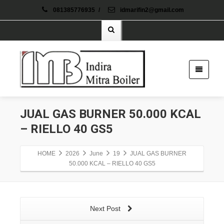
081385776935
/
idmarifin2@gmail.com
JUAL GAS BURNER 50.000 KCAL
– RIELLO 40 GS5
HOME
2026
June
19
JUAL GAS BURNER
50.000 KCAL – RIELLO 40 GS5
Next Post