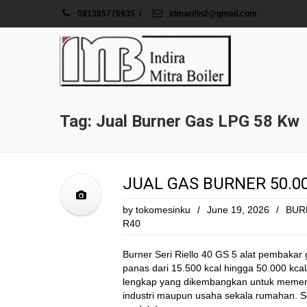
081385776935
/
idmarifin2@gmail.com
Tag: Jual Burner Gas LPG 58 Kw
JUAL GAS BURNER 50.00
by
tokomesinku
/
June 19, 2026
/
BUR
R40
Burner Seri Riello 40 GS 5 alat pembakar
panas dari 15.500 kcal hingga 50.000 kca
lengkap yang dikembangkan untuk memen
industri maupun usaha sekala rumahan. Se