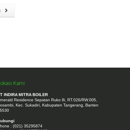
t
okasi Kami
T INDIRA MITRA BOILER
merald Residence Sepatan Ruko 8i, RT.026/RW.005,
osambi, Kec. Sukadiri, Kabupaten Tangerang, Banten
5530
ubungi
hone : (021) 35295874