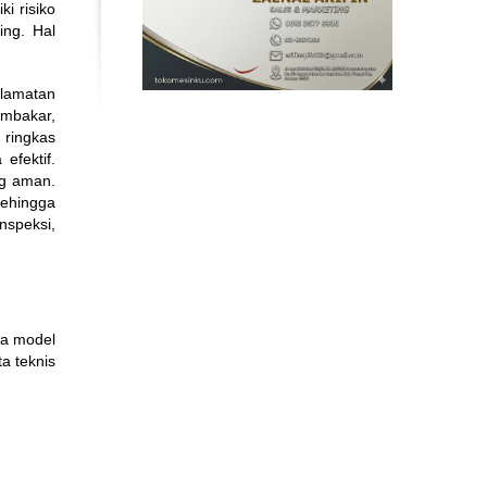
i risiko
ng. Hal
elamatan
embakar,
 ringkas
efektif.
ng aman.
sehingga
nspeksi,
ua model
a teknis