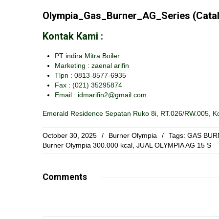
Olympia_Gas_Burner_AG_Series (Cata
Kontak Kami :
PT indira Mitra Boiler
Marketing : zaenal arifin
Tlpn : 0813-8577-6935
Fax :
(021) 35295874
Email : idmarifin2@gmail.com
Emerald Residence Sepatan Ruko 8i, RT.026/RW.005, Ko
October 30, 2025
/
Burner Olympia
/
Tags:
GAS BUR
Burner Olympia 300.000 kcal
,
JUAL OLYMPIA AG 15 S
Comments