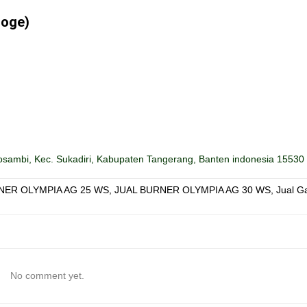
loge)
sambi, Kec. Sukadiri, Kabupaten Tangerang, Banten indonesia 15530
NER OLYMPIA AG 25 WS
,
JUAL BURNER OLYMPIA AG 30 WS
,
Jual G
No comment yet.