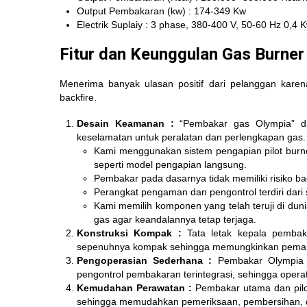
Output Pembakaran (kw) : 174-349 Kw
Electrik Suplaiy : 3 phase, 380-400 V, 50-60 Hz 0,4 
Fitur dan Keunggulan Gas Burner
Menerima banyak ulasan positif dari pelanggan karen
backfire.
Desain Keamanan :
“Pembakar gas Olympia” di
keselamatan untuk peralatan dan perlengkapan gas.
Kami menggunakan sistem pengapian pilot burne
seperti model pengapian langsung.
Pembakar pada dasarnya tidak memiliki risiko b
Perangkat pengaman dan pengontrol terdiri dari 
Kami memilih komponen yang telah teruji di dun
gas agar keandalannya tetap terjaga.
Konstruksi Kompak :
Tata letak kepala pembaka
sepenuhnya kompak sehingga memungkinkan pemanfaa
Pengoperasian Sederhana :
Pembakar Olympia m
pengontrol pembakaran terintegrasi, sehingga oper
Kemudahan Perawatan :
Pembakar utama dan pilo
sehingga memudahkan pemeriksaan, pembersihan, d