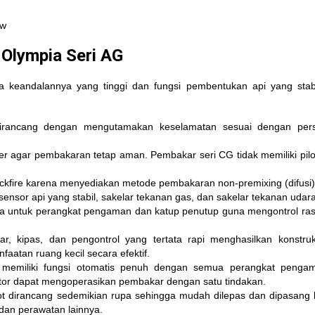
Kw
 Olympia Seri AG
a keandalannya yang tinggi dan fungsi pembentukan api yang stab
rancang dengan mengutamakan keselamatan sesuai dengan pers
r agar pembakaran tetap aman. Pembakar seri CG tidak memiliki pilo
ackfire karena menyediakan metode pembakaran non-premixing (difusi)
sensor api yang stabil, sakelar tekanan gas, dan sakelar tekanan udara
ia untuk perangkat pengaman dan katup penutup guna mengontrol rasi
r, kipas, dan pengontrol yang tertata rapi menghasilkan konstru
tan ruang kecil secara efektif.
emiliki fungsi otomatis penuh dengan semua perangkat penga
ator dapat mengoperasikan pembakar dengan satu tindakan.
t dirancang sedemikian rupa sehingga mudah dilepas dan dipasang 
an perawatan lainnya.