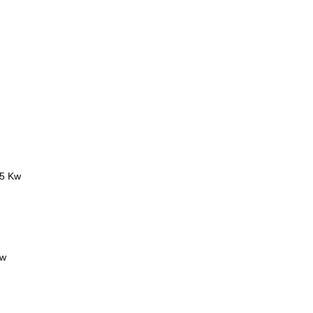
25 Kw
h
Kw
h