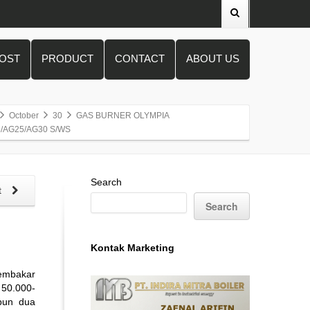
POST
PRODUCT
CONTACT
ABOUT US
October
30
GAS BURNER OLYMPIA
/AG25/AG30 S/WS
Search
t
Search
Kontak Marketing
pembakar
 50.000-
pun dua