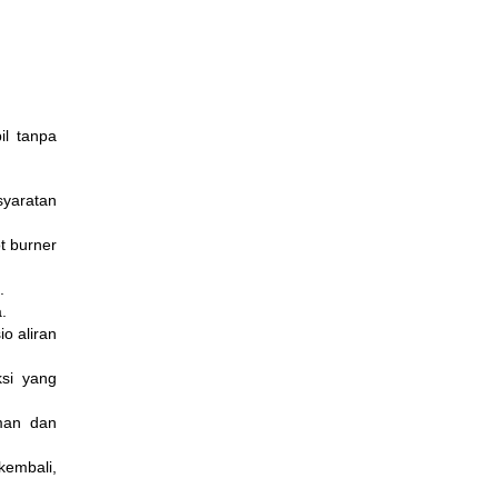
il tanpa
yaratan
t burner
.
.
o aliran
ksi yang
man dan
kembali,