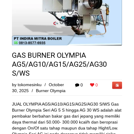
GAS BURNER OLYMPIA
AG5/AG10/AG15/AG25/AG30
S/WS
by
tokomesinku
/
October
0
0
30, 2025
/
Burner Olympia
JUAL OLYMPIA AG5/AG10/AG15/AG25/AG30 S/WS Gas
Burner Olympia Seri AG 5 S hingga AG 30 WS adalah alat
pembakar berbahan bakar gas dari jepang yang memiliki
daya thermal dari 50.000- 300.000 kcal/h dan beroprasi
dengan On/Of satu tahap maupun dua tahap Hight/Low.