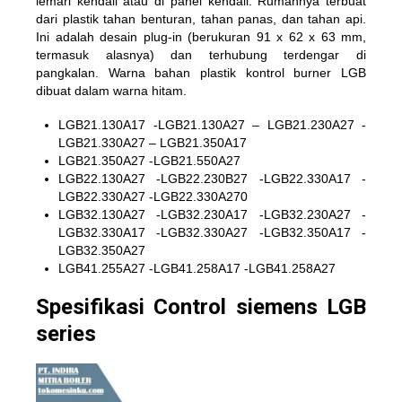
lemari kendali atau di panel kendali. Rumahnya terbuat
dari plastik tahan benturan, tahan panas, dan tahan api.
Ini adalah desain plug-in (berukuran 91 x 62 x 63 mm,
termasuk alasnya) dan terhubung terdengar di
pangkalan. Warna bahan plastik kontrol burner LGB
dibuat dalam warna hitam.
LGB21.130A17 -LGB21.130A27 – LGB21.230A27 -
LGB21.330A27 – LGB21.350A17
LGB21.350A27 -LGB21.550A27
LGB22.130A27 -LGB22.230B27 -LGB22.330A17 -
LGB22.330A27 -LGB22.330A270
LGB32.130A27 -LGB32.230A17 -LGB32.230A27 -
LGB32.330A17 -LGB32.330A27 -LGB32.350A17 -
LGB32.350A27
LGB41.255A27 -LGB41.258A17 -LGB41.258A27
Spesifikasi Control siemens LGB
series