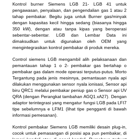
Kontrol burner Siemens LGB 21- LGB 41 untuk
pengawasan, penyalaan, dan pengendalian gas 1 atau 2
tahap pembakar. Begitu juga
untuk Burner gas
/minyak
dengan kapasitas kecil hingga sedang (biasanya hingga
350 kW), dengan atau tanpa kipas yang beroperasi
sebentar-sebentar. LGB dan Lembar Data ini
dimaksudkan untuk digunakan oleh OEM yang
mengintegrasikan kontrol pembakar di produk mereka.
Control siemens LGB mengambil alih pelaksanaan dan
pemantauan tahap 1 o 2- pembakar gas bertahap o
pembakar gas dalam mode operasi terputus-putus. Morto
Tergantung pada jenis mesinnya, pemantauan nyala api
dilakukan menggunakan sensor nyala ionisasi, Sensor api
biru QRC1 melalui pembakar peniup gas o Sensor api UV
QRA (dengan Perangkat tambahan AGQ1.xA27). Dengan
adaptor terintegrasi yang mengatur fungsi LGB pada LFI7
tipe sebelumnya e LFM1 (lihat tipe pengganti di bawah
informasi pemesanan).
Kontrol pembakar Siemens LGB memiliki desain plug-in,
cocok untuk pemasangan di posisi apa pun pembakar, di