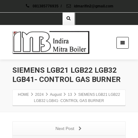
081385776935
/
idmarifin2@gmail.com
SIEMENS LGB21 LGB22 LGB32
LGB41- CONTROL GAS BURNER
HOME
2024
August
13
SIEMENS LGB21 LGB22
LGB32 LGB41- CONTROL GAS BURNER
Next Post