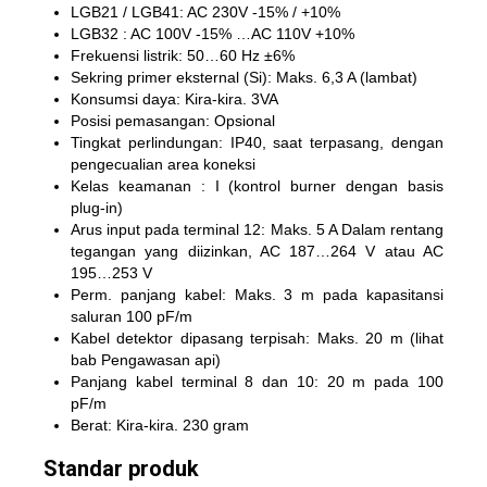
LGB21 / LGB41: AC 230V -15% / +10%
LGB32 : AC 100V -15% …AC 110V +10%
Frekuensi listrik: 50…60 Hz ±6%
Sekring primer eksternal (Si): Maks. 6,3 A (lambat)
Konsumsi daya: Kira-kira. 3VA
Posisi pemasangan: Opsional
Tingkat perlindungan: IP40, saat terpasang, dengan
pengecualian area koneksi
Kelas keamanan : I (kontrol burner dengan basis
plug-in)
Arus input pada terminal 12: Maks. 5 A Dalam rentang
tegangan yang diizinkan, AC 187…264 V atau AC
195…253 V
Perm. panjang kabel: Maks. 3 m pada kapasitansi
saluran 100 pF/m
Kabel detektor dipasang terpisah: Maks. 20 m (lihat
bab Pengawasan api)
Panjang kabel terminal 8 dan 10: 20 m pada 100
pF/m
Berat: Kira-kira. 230 gram
Standar produk