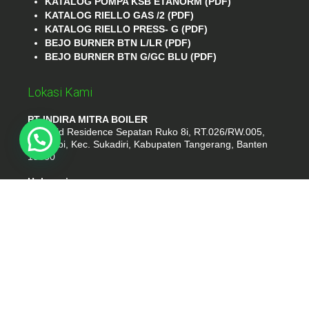
KATALOG POMPA KSB ETANORM (PDF)
KATALOG RIELLO GAS /2 (PDF)
KATALOG RIELLO PRESS- G (PDF)
BEJO BURNER BTN L/LR (PDF)
BEJO BURNER BTN G/GC BLU (PDF)
Lokasi Kami
PT INDIRA MITRA BOILER
Emerald Residence Sepatan Ruko 8i, RT.026/RW.005,
Kosambi, Kec. Sukadiri, Kabupaten Tangerang, Banten
15530
Hubungi
Phone : (021) 35295874
Whatshap : 081385776935
Email : idmarifin2@gmail.com
PT. INDIRA MITRA BOILER
- tokomesinku.com 2026