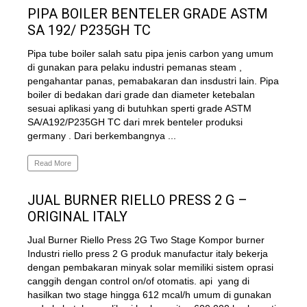
PIPA BOILER BENTELER GRADE ASTM
SA 192/ P235GH TC
Pipa tube boiler salah satu pipa jenis carbon yang umum
di gunakan para pelaku industri pemanas steam ,
pengahantar panas, pemabakaran dan insdustri lain. Pipa
boiler di bedakan dari grade dan diameter ketebalan
sesuai aplikasi yang di butuhkan sperti grade ASTM
SA/A192/P235GH TC dari mrek benteler produksi
germany . Dari berkembangnya ...
Read More
JUAL BURNER RIELLO PRESS 2 G –
ORIGINAL ITALY
Jual Burner Riello Press 2G Two Stage Kompor burner
Industri riello press 2 G produk manufactur italy bekerja
dengan pembakaran minyak solar memiliki sistem oprasi
canggih dengan control on/of otomatis. api yang di
hasilkan two stage hingga 612 mcal/h umum di gunakan