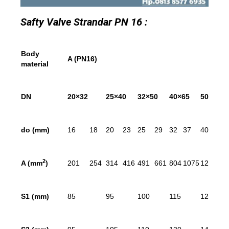
Safty Valve Strandar PN 16 :
Body
A (PN16)
material
DN
20×32
25×40
32×50
40×65
50×80
d
o
(mm)
16
18
20
23
25
29
32
37
40
46
2
A (mm
)
201
254
314
416
491
661
804
1075
1257
16
S
1
(mm)
85
95
100
115
125