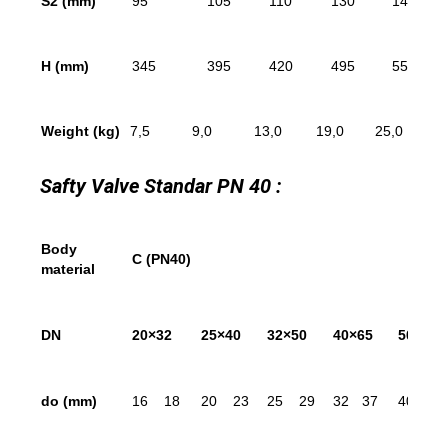
S
2
(mm)
95
105
110
130
145
H (mm)
345
395
420
495
550
Weight (kg)
7,5
9,0
13,0
19,0
25,0
3
Safty Valve Standar PN 40 :
Body
C (PN40)
material
DN
20×32
25×40
32×50
40×65
50×80
d
o
(mm)
16
18
20
23
25
29
32
37
40
46