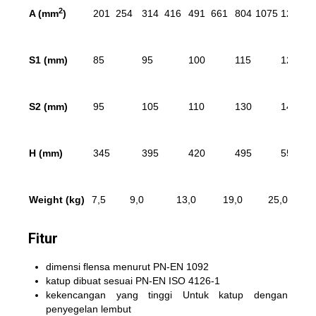
2
A (mm
)
201
254
314
416
491
661
804
1075
1257
16
S
1
(mm)
85
95
100
115
125
S
2
(mm)
95
105
110
130
145
H (mm)
345
395
420
495
550
Weight (kg)
7,5
9,0
13,0
19,0
25,0
Fitur
dimensi flensa menurut PN-EN 1092
katup dibuat sesuai PN-EN ISO 4126-1
kekencangan yang tinggi Untuk katup dengan
penyegelan lembut