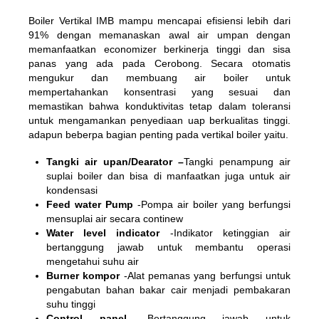
Boiler Vertikal IMB mampu mencapai efisiensi lebih dari
91% dengan memanaskan awal air umpan dengan
memanfaatkan economizer berkinerja tinggi dan sisa
panas yang ada pada Cerobong. Secara otomatis
mengukur dan membuang air boiler untuk
mempertahankan konsentrasi yang sesuai dan
memastikan bahwa konduktivitas tetap dalam toleransi
untuk mengamankan penyediaan uap berkualitas tinggi.
adapun beberpa bagian penting pada vertikal boiler yaitu.
Tangki air upan/Dearator –
Tangki penampung air
suplai boiler dan bisa di manfaatkan juga untuk air
kondensasi
Feed water Pump
-Pompa air boiler yang berfungsi
mensuplai air secara continew
Water level indicator
-Indikator ketinggian air
bertanggung jawab untuk membantu operasi
mengetahui suhu air
Burner kompor
-Alat pemanas yang berfungsi untuk
pengabutan bahan bakar cair menjadi pembakaran
suhu tinggi
Control panel
-Bertanggung jawab untuk