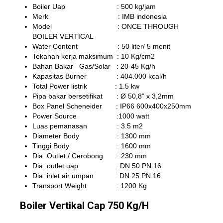
Boiler Uap : 500 kg/jam
Merk : IMB indonesia
Model : ONCE THROUGH
BOILER VERTICAL
Water Content : 50 liter/ 5 menit
Tekanan kerja maksimum : 10 Kg/cm2
Bahan Bakar Gas/Solar : 20-45 Kg/h
Kapasitas Burner : 404.000 kcal/h
Total Power listrik : 1.5 kw
Pipa bakar bersetifikat : Ø 50,8” x 3,2mm
Box Panel Scheneider : IP66 600x400x250mm
Power Source :1000 watt
Luas pemanasan : 3.5 m2
Diameter Body : 1300 mm
Tinggi Body : 1600 mm
Dia. Outlet / Cerobong : 230 mm
Dia. outlet uap : DN 50 PN 16
Dia. inlet air umpan : DN 25 PN 16
Transport Weight : 1200 Kg
Boiler Vertikal Cap 750 Kg/H