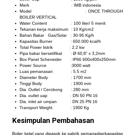
Merk : IMB indonesia
Model : ONCE THROUGH
BOILER VERTICAL
Water Content : 100 liter/ 5 menit
Tekanan kerja maksimum : 10 Kg/cm2
Bahan Bakar Gas/Solar : 30-95 Kg/h
Kapasitas Burner : 650.000 kcal/h
Total Power listrik : 2.2 kw
Pipa bakar bersetifikat : Ø 60,8” x 3,2mm
Box Panel Scheneider : IP66 600x400x250mm
Power Source :3000 watt
Luas pemanasan : 5.5 m2
Diameter Body : 1700 mm
Tinggi Body : 1900 mm
Dia. Outlet / Cerobong : 280 mm
Dia. outlet uap : DN 50 PN 16
Dia. inlet air umpan : DN 25 PN 16
Transport Weight : 1900 Kg
Kesimpulan Pembahasan
Boiler ketel yang dipasok ke pabrik pemanasberkapasitas