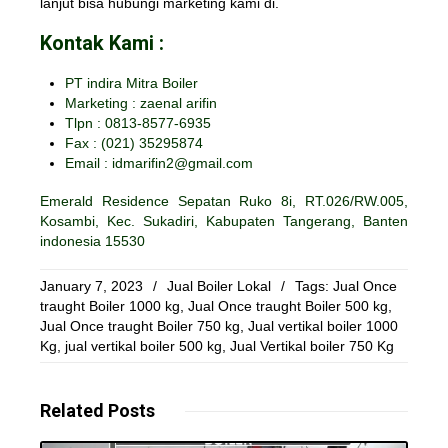
lanjut bisa hubungi marketing kami di.
Kontak Kami :
PT indira Mitra Boiler
Marketing : zaenal arifin
Tlpn : 0813-8577-6935
Fax :
(021) 35295874
Email : idmarifin2@gmail.com
Emerald Residence Sepatan Ruko 8i, RT.026/RW.005,
Kosambi, Kec. Sukadiri, Kabupaten Tangerang, Banten
indonesia 15530
January 7, 2023
/
Jual Boiler Lokal
/
Tags:
Jual Once
traught Boiler 1000 kg
,
Jual Once traught Boiler 500 kg
,
Jual Once traught Boiler 750 kg
,
Jual vertikal boiler 1000
Kg
,
jual vertikal boiler 500 kg
,
Jual Vertikal boiler 750 Kg
Related
Posts
Read More