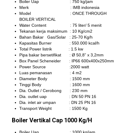
Boiler Uap : 750 kg/jam
Merk : IMB indonesia
Model : ONCE THROUGH
BOILER VERTICAL
Water Content : 75 liter/ 5 menit
Tekanan kerja maksimum : 10 Kg/cm2
Bahan Bakar Gas/Solar : 25-70 Kg/h
Kapasitas Burner : 550.000 kcal/h
Total Power listrik : 1.5 kw
Pipa bakar bersetifikat : Ø 50,8” x 3,2mm
Box Panel Scheneider : IP66 600x400x250mm
Power Source :2000 watt
Luas pemanasan : 4 m2
Diameter Body : 1500 mm
Tinggi Body : 1600 mm
Dia. Outlet / Cerobong : 230 mm
Dia. outlet uap : DN 50 PN 16
Dia. inlet air umpan : DN 25 PN 16
Transport Weight : 1500 Kg
Boiler Vertikal Cap 1000 Kg/H
Boiler Uap : 1000 kg/jam