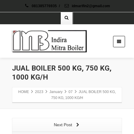
081385776935
/
idmarifin2@gmail.com
JUAL BOILER 500 KG, 750 KG,
1000 KG/H
HOME
2023
January
07
JUAL BOILER 500 KG,
750 KG, 1000 KG/H
Next Post