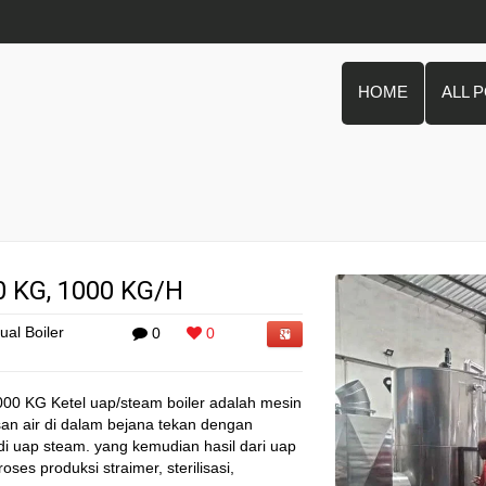
HOME
ALL 
0 KG, 1000 KG/H
ual Boiler
0
0
0 KG Ketel uap/steam boiler adalah mesin
an air di dalam bejana tekan dengan
di uap steam. yang kemudian hasil dari uap
ses produksi straimer, sterilisasi,