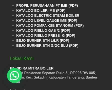
PROFIL PERUSAHAAN PT IMB (PDF)
KATALOG BOILER IMB (PDF)
KATALOG ELECTRIC STEAM BOILER
KATALOG LEVEL GAUGE IMB (PDF)
KATALOG POMPA KSB ETANORM (PDF)
KATALOG RIELLO GAS /2 (PDF)
KATALOG RIELLO PRESS- G (PDF)
BEJO BURNER BTN L/LR (PDF)
BEJO BURNER BTN G/GC BLU (PDF)
Lokasi Kami
PT INDIRA MITRA BOILER
Emerald Residence Sepatan Ruko 8i, RT.026/RW.005,
Kosambi, Kec. Sukadiri, Kabupaten Tangerang, Banten
15530
Hubungi
Phone : (021) 35295874
Whatshap : 081385776935
Email : idmarifin2@gmail.com