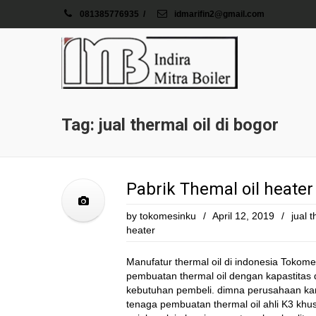
081385776935
/
idmarifin2@gmail.com
Tag: jual thermal oil di bogor
Pabrik Themal oil heater
by
tokomesinku
/
April 12, 2019
/
jual t
heater
Manufatur thermal oil di indonesia Tokomes
pembuatan thermal oil dengan kapastitas
kebutuhan pembeli. dimna perusahaan ka
tenaga pembuatan thermal oil ahli K3 khus