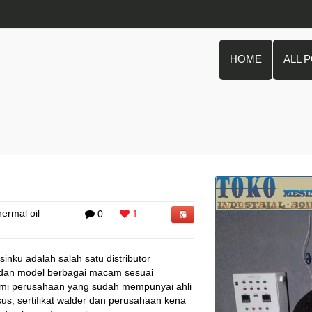
HOME
ALL 
hermal oil
0
1
inku adalah salah satu distributor
 dan model berbagai macam sesuai
mi perusahaan yang sudah mempunyai ahli
us, sertifikat walder dan perusahaan kena