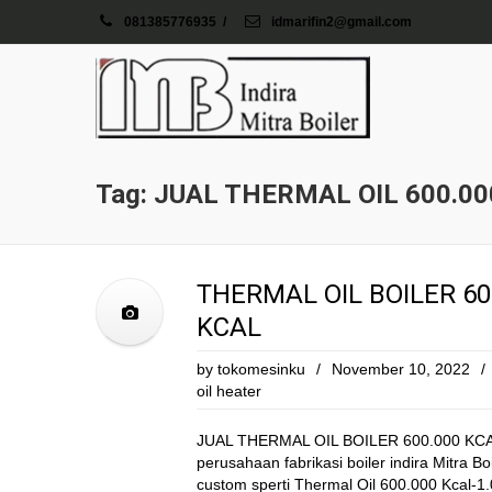
081385776935
/
idmarifin2@gmail.com
Tag: JUAL THERMAL OIL 600.0
THERMAL OIL BOILER 600
KCAL
by
tokomesinku
/
November 10, 2022
/
oil heater
JUAL THERMAL OIL BOILER 600.000 KCAL
perusahaan fabrikasi boiler indira Mitra B
custom sperti Thermal Oil 600.000 Kcal-1.0