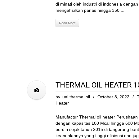
di minati oleh industri di indonesia dengan n
mengahsilkan panas hingga 350 ...
Read More
THERMAL OIL HEATER 1
by
jual thermal oil
/
October 8, 2022
/
T
Heater
Manufactur Thermal oil heater Perushaan p
dengan kapasitas 100 Mcal hingga 600 Mcal
berdiri sejak tahun 2015 di tangerang ban
keandalannya yang tinggi efisiensi dan ju