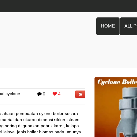
HOME
ALL 
ual cyclone
0
4
rusahaan pembuatan cylone boiler secara
matrial dan ukuran dimensi siklon. steam
ng sering di gunakan pabrik karet, kelapa
tri lainya. jenis boiler biomas pada umunya