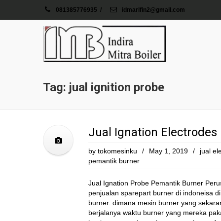
081385776935
/
idmarifin2@gmail.com
Tag: jual ignition probe
Jual Ignation Electrode
by
tokomesinku
/
May 1, 2019
/
jual el
pemantik burner
Jual Ignation Probe Pemantik Burner Pe
penjualan sparepart burner di indoneisa d
burner. dimana mesin burner yang sekarang
berjalanya waktu burner yang mereka pak