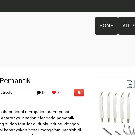
HOME
ALL 
s Pemantik
ectrode
0
5
rusahaan kami merupakan agen pusat
i antaranya ignation eloctrode pemantik
 sudah familiar di dunia industri dengan
ai kebanyakan besar mengalami maslah di