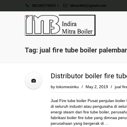
081385776935
/
idmarifin2@gmail.com
Tag: jual fire tube boiler palemba
Distributor boiler fire tu
by
tokomesinku
/
May 2, 2019
/
jual fi
Jual Fire tube boiler Pusat penjulan boiler
di seluruh industri atau pengusaha di se
energi steam dari fire tube boiler, perus
fabrikasi boiler fire tube yang dimnaa pe
perusahaan yang bergerak di ...