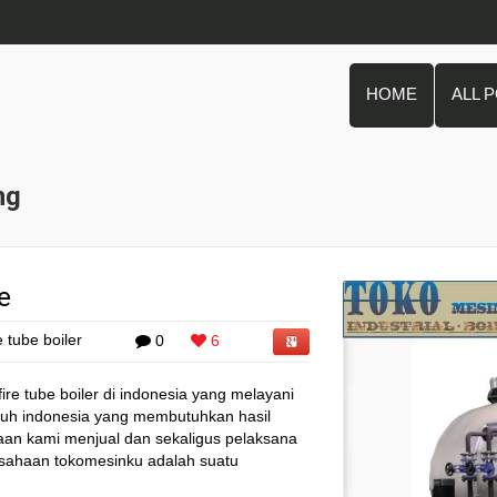
HOME
ALL 
ng
be
re tube boiler
0
6
 fire tube boiler di indonesia yang melayani
luruh indonesia yang membutuhkan hasil
ahaan kami menjual dan sekaligus pelaksana
rusahaan tokomesinku adalah suatu