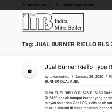
081385776935
/
idmarifin2@gmail.com
Tag: JUAL BURNER RIELLO RLS 
Jual Burner Riello Type 
by
tokomesinku
/
January 26, 2020
/
R
BURNER DUAL FUEL
DUAL FUEL RIELLO RLS28-RLS130 Riell
RLS130 adalah kompor burner yang berba
minyak solar dan Gas LPG, riello salah s
seluruh industri di dunia terutama indones