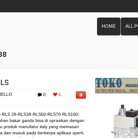
HOME
ALL 
38
RLS
IELLO
0
5
o RLS 28-RLS38-RLS50-RLS70-RLS100-
han bakar ganda bisa di oprasikan dengan
atu produk manufatur italy yang memasari
ia dan masuk pada berberpa aplikasi sperti,