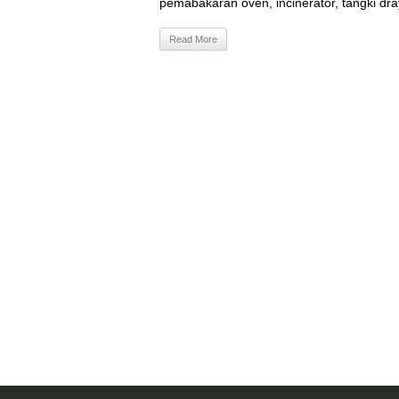
pemabakaran oven, incinerator, tangki dra
Read More