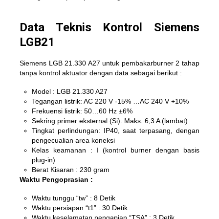
Data Teknis Kontrol Siemens
LGB21
Siemens LGB 21.330 A27 untuk pembakarburner 2 tahap
tanpa kontrol aktuator dengan data sebagai berikut :
Model : LGB 21.330 A27
Tegangan listrik: AC 220 V -15% …AC 240 V +10%
Frekuensi listrik: 50…60 Hz ±6%
Sekring primer eksternal (Si): Maks. 6,3 A (lambat)
Tingkat perlindungan: IP40, saat terpasang, dengan
pengecualian area koneksi
Kelas keamanan : I (kontrol burner dengan basis
plug-in)
Berat Kisaran : 230 gram
Waktu Pengoprasian :
Waktu tunggu “tw” : 8 Detik
Waktu persiapan “t1” : 30 Detik
Waktu keselamatan pengapian “TSA” : 3 Detik