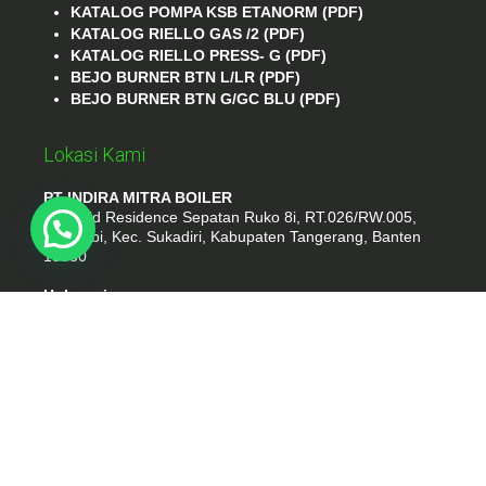
KATALOG POMPA KSB ETANORM (PDF)
KATALOG RIELLO GAS /2 (PDF)
KATALOG RIELLO PRESS- G (PDF)
BEJO BURNER BTN L/LR (PDF)
BEJO BURNER BTN G/GC BLU (PDF)
Lokasi Kami
PT INDIRA MITRA BOILER
Emerald Residence Sepatan Ruko 8i, RT.026/RW.005,
Kosambi, Kec. Sukadiri, Kabupaten Tangerang, Banten
15530
Hubungi
Phone : (021) 35295874
Whatshap : 081385776935
Email : idmarifin2@gmail.com
PT. INDIRA MITRA BOILER
- tokomesinku.com 2026