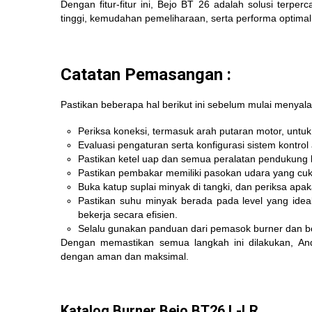
Dengan fitur-fitur ini, Bejo BT 26 adalah solusi ter
tinggi, kemudahan pemeliharaan, serta performa optimal 
Catatan Pemasangan :
Pastikan beberapa hal berikut ini sebelum mulai menyala
Periksa koneksi, termasuk arah putaran motor, unt
Evaluasi pengaturan serta konfigurasi sistem kontro
Pastikan ketel uap dan semua peralatan pendukung l
Pastikan pembakar memiliki pasokan udara yang cu
Buka katup suplai minyak di tangki, dan periksa apa
Pastikan suhu minyak berada pada level yang ide
bekerja secara efisien.
Selalu gunakan panduan dari pemasok burner dan boi
Dengan memastikan semua langkah ini dilakukan, An
dengan aman dan maksimal.
Katalog Burner Bejo BT26 L-LR