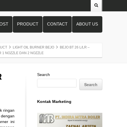
POST
PRODUCT
CONTACT
ABOUT US
UCT
LIGHT OIL BURNER BEJO
BEJO BT 26 L/LR –
 1 NOZZLE DAN 2 NOZZLE
R
Search
Search
Kontak Marketing
k ringan
 dengan
rner ini