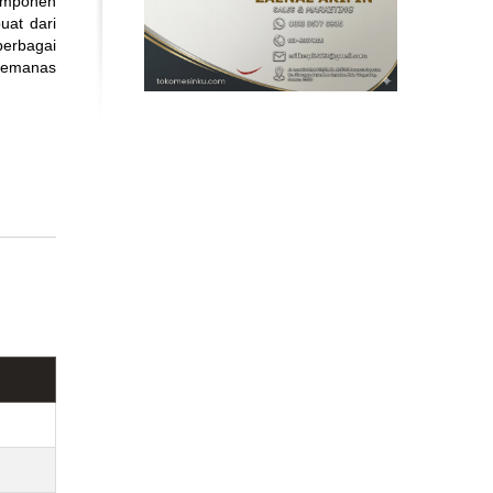
omponen
uat dari
berbagai
 pemanas