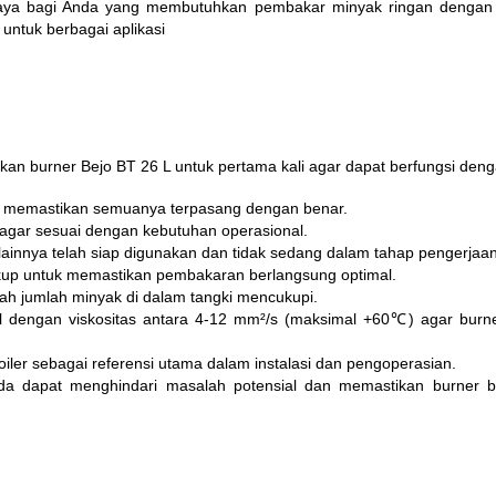
percaya bagi Anda yang membutuhkan pembakar minyak ringan dengan 
untuk berbagai aplikasi
kan burner Bejo BT 26 L untuk pertama kali agar dapat berfungsi deng
uk memastikan semuanya terpasang dengan benar.
l agar sesuai dengan kebutuhan operasional.
ainnya telah siap digunakan dan tidak sedang dalam tahap pengerjaan
kup untuk memastikan pembakaran berlangsung optimal.
kah jumlah minyak di dalam tangki mencukupi.
al dengan viskositas antara 4-12 mm²/s (maksimal +60℃) agar burn
ler sebagai referensi utama dalam instalasi dan pengoperasian.
da dapat menghindari masalah potensial dan memastikan burner b