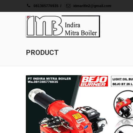
081385776935
/
idmarifin2@gmail.com
PRODUCT