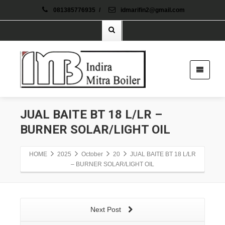
081385776935
/
idmarifin2@gmail.com
JUAL BAITE BT 18 L/LR –
BURNER SOLAR/LIGHT OIL
HOME
2025
October
20
JUAL BAITE BT 18 L/LR
– BURNER SOLAR/LIGHT OIL
Next Post