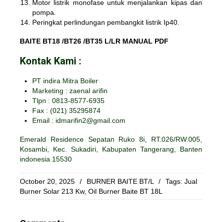
Motor listrik monofase untuk menjalankan kipas dan
pompa.
Peringkat perlindungan pembangkit listrik Ip40.
BAITE BT18 /BT26 /BT35 L/LR MANUAL PDF
Kontak Kami :
PT indira Mitra Boiler
Marketing : zaenal arifin
Tlpn : 0813-8577-6935
Fax :
(021) 35295874
Email : idmarifin2@gmail.com
Emerald Residence Sepatan Ruko 8i, RT.026/RW.005,
Kosambi, Kec. Sukadiri, Kabupaten Tangerang, Banten
indonesia 15530
October 20, 2025
/
BURNER BAITE BT/L
/
Tags:
Jual
Burner Solar 213 Kw
,
Oil Burner Baite BT 18L