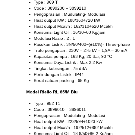
Type : 969 T
Code : 3899200 – 3899210
Pengoprasian : Mudulating- Modulasi
Heat output KW : 188/360÷720 kW
Heat output Mcal/h : 162/310÷620 Mcal/h
Konsumsi Light Oil : 16/30÷60 Kg/jam
Modulasi Rasio : 2 : 1
Pasokan Listrik : 3N/50/400~(±10%)- Three-phase
Trafo pengapian : 230V – 2×5 kV – 1,9A – 30 mA
Kapasitas pompa : 163 Kg, 20 Bar, 90 °C
Konsumsi Daya Listrik : Max 2.2 Kw
Tingkat kebisingan : 75 dBA
Perlindungan Listrik : IP44
Berat satuan packing : 65 Kg
Model Riello RL 85/M Blu
Type : 952 T1
Code : 3896010 – 3896011
Pengoprasian : Mudulating- Modulasi
Heat output KW : 223/594÷1023 kW
Heat output Mcal/h : 192/512÷882 Mcal/h
Konsumsi Light Oil : 18,8/50÷86,2 Kg/jam