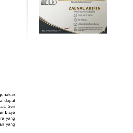
igunakan
ya dapat
it. Seri
an biaya
ara yang
tan yang