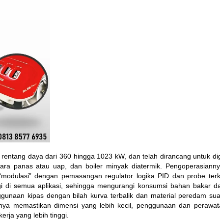
ntang daya dari 360 hingga 1023 kW, dan telah dirancang untuk d
dara panas atau uap, dan boiler minyak diatermik. Pengoperasiann
, “modulasi” dengan pemasangan regulator logika PID dan probe terka
gi di semua aplikasi, sehingga mengurangi konsumsi bahan bakar d
nggunaan kipas dengan bilah kurva terbalik dan material peredam su
usifnya memastikan dimensi yang lebih kecil, penggunaan dan perawa
rja yang lebih tinggi.