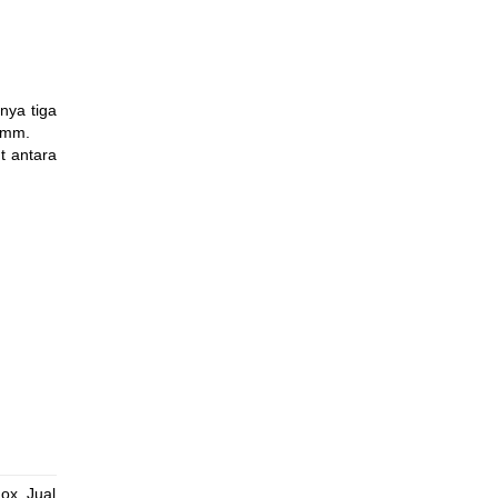
nya tiga
0 mm.
t antara
Nox
,
Jual