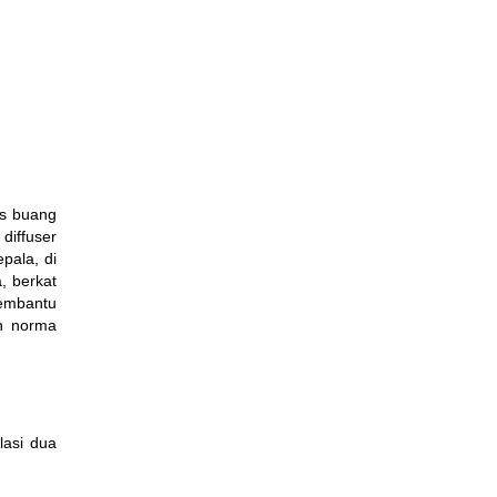
as buang
diffuser
pala, di
, berkat
membantu
eh norma
lasi dua