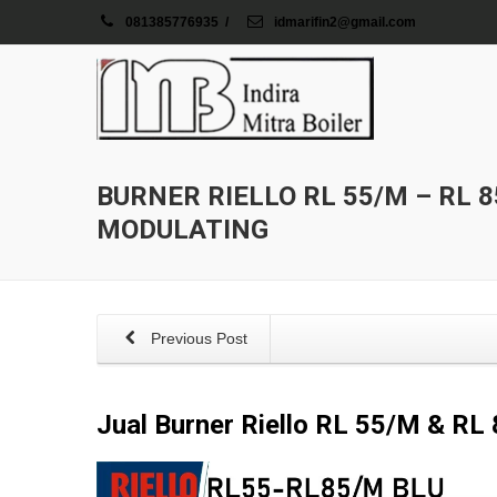
081385776935
/
idmarifin2@gmail.com
BURNER RIELLO RL 55/M – RL 
MODULATING
Previous Post
Jual Burner Riello RL 55/M & R