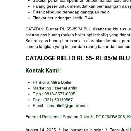
Sakelar penambah/penurun output manual atau otom
Palang geser untuk memudahkan pemasangan dan 
Filter pelindung terhadap gangguan radio
Tingkat perlindungan listrik IP 44
CATATAN: Burner RL 55-85/M BLU dirancang khusus unt
saluran gas buang (bukan boiler api terbalik) yang dapa
Saluran gas buang harus selalu diarahkan ke atas; per
sumbu langkah yang keluar dari ruang bakar dan sumbu c
CATALOGE RIELLO RL 55- RL 85/M BL
Kontak Kami :
PT indira Mitra Boiler
Marketing : zaenal arifin
Tlpn : 0813-8577-6935
Fax :
(021) 50110567
Email : idmarifin2@gmail.com
Emerald Residence Sepatan Ruko 8i, RT.026/RW.005, Ko
August 14, 2025
/
jual burner riello solar
/
Tags:
Jual 