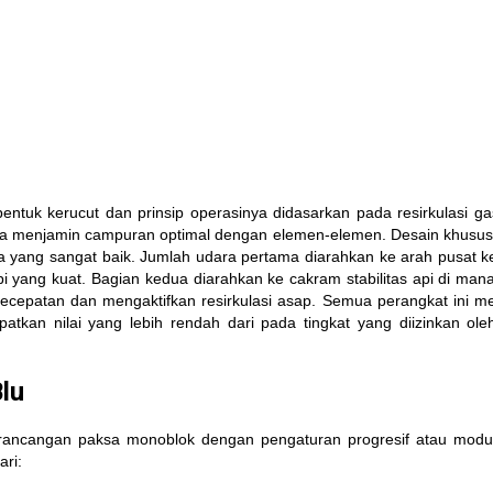
tuk kerucut dan prinsip operasinya didasarkan pada resirkulasi g
ala menjamin campuran optimal dengan elemen-elemen. Desain khusus 
 yang sangat baik. Jumlah udara pertama diarahkan ke arah pusat ke
 yang kuat. Bagian kedua diarahkan ke cakram stabilitas api di mana
kecepatan dan mengaktifkan resirkulasi asap. Semua perangkat ini 
tkan nilai yang lebih rendah dari pada tingkat yang diizinkan ol
Blu
rancangan paksa monoblok dengan pengaturan progresif atau modu
ari: