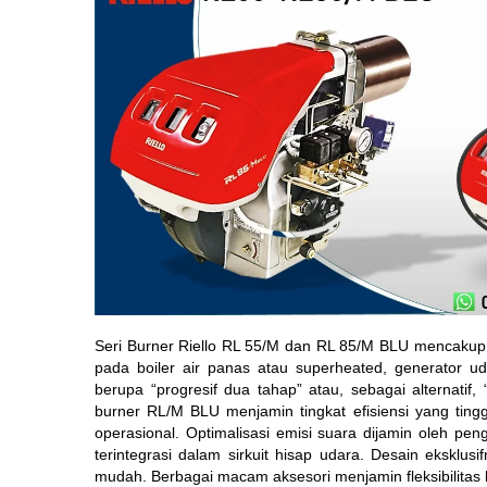
Seri Burner Riello RL
55/M dan RL 85/M BLU mencakup re
pada boiler air panas atau superheated, generator u
berupa “progresif dua tahap” atau, sebagai alternatif
burner RL/M BLU menjamin tingkat efisiensi yang ting
operasional. Optimalisasi emisi suara dijamin oleh pe
terintegrasi dalam sirkuit hisap udara. Desain ekskl
mudah. Berbagai macam aksesori menjamin fleksibilitas ke