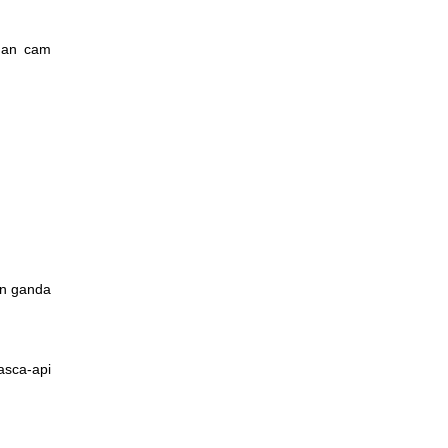
ngan cam
an ganda
asca-api