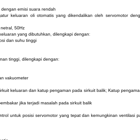
gi dengan emisi suara rendah
tur keluaran oli otomatis yang dikendalikan oleh servomotor de
netral, 50Hz
keluaran yang dibutuhkan, dilengkapi dengan:
osi dan suhu tinggi
an tinggi, dilengkapi dengan:
an vakuometer
irkuit keluaran dan katup pengaman pada sirkuit balik; Katup pengam
bakar jika terjadi masalah pada sirkuit balik
ontrol untuk posisi servomotor yang tepat dan kemungkinan ventilasi p