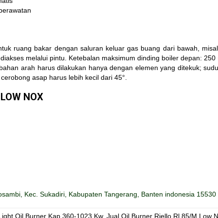
atis
perawatan
uk ruang bakar dengan saluran keluar gas buang dari bawah, misal
t diakses melalui pintu. Ketebalan maksimum dinding boiler depan: 25
ubahan arah harus dilakukan hanya dengan elemen yang ditekuk; sudu
erobong asap harus lebih kecil dari 45°.
U LOW NOX
sambi, Kec. Sukadiri, Kabupaten Tangerang, Banten indonesia 15530
Light Oil Burner Kap 360-1023 Kw
,
Jual Oil Burner Riello Rl 85/M Low 