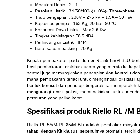
Modulasi Rasio : 2 : 1
Pasokan Listrik : 3N/50/400~(±10%)- Three-phase
Trafo pengapian : 230V – 2×5 kV – 1,9A – 30 mA
Kapasitas pompa : 163 Kg, 20 Bar, 90 °C
Konsumsi Daya Listrik : Max 2.6 Kw
Tingkat kebisingan : 78.5 dBA
Perlindungan Listrik : IP44
Berat satuan packing : 70 Kg
Kepala pembakaran pada Burner RL 55-85/M BLU berben
hasil pembakaran; distribusi udara yang merata ke kep
sentral juga memungkinkan pengapian dan kontrol udara
mana pembakaran terjadi untuk menghindari oksidasi api
bentuk kerucut dari penutup bergerak, ia memperoleh 
mengurangi emisi polusi, memungkinkan untuk mendapa
peraturan yang paling ketat.
Spesifikasi produk Riello RL /M 
Riello RL 55/M-RL 85/M Blu adalah pembakar minyak 
tahap, dengan Kit khusus, sepenuhnya otomatis, terdiri d