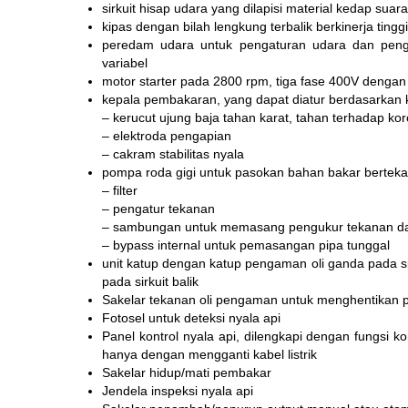
sirkuit hisap udara yang dilapisi material kedap suara
kipas dengan bilah lengkung terbalik berkinerja ting
peredam udara untuk pengaturan udara dan penga
variabel
motor starter pada 2800 rpm, tiga fase 400V dengan 
kepala pembakaran, yang dapat diatur berdasarkan 
– kerucut ujung baja tahan karat, tahan terhadap kor
– elektroda pengapian
– cakram stabilitas nyala
pompa roda gigi untuk pasokan bahan bakar bertekan
– filter
– pengatur tekanan
– sambungan untuk memasang pengukur tekanan d
– bypass internal untuk pemasangan pipa tunggal
unit katup dengan katup pengaman oli ganda pada s
pada sirkuit balik
Sakelar tekanan oli pengaman untuk menghentikan pem
Fotosel untuk deteksi nyala api
Panel kontrol nyala api, dilengkapi dengan fungsi k
hanya dengan mengganti kabel listrik
Sakelar hidup/mati pembakar
Jendela inspeksi nyala api