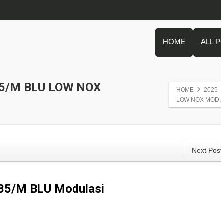
HOME
ALL 
85/M BLU LOW NOX
HOME
2025
LOW NOX MOD
Next Pos
L 85/M BLU Modulasi