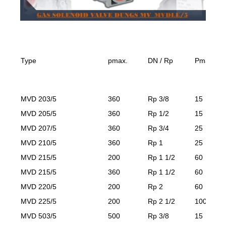
Type
pmax.
DN / Rp
Pmax. [V
MVD 203/5
360
Rp 3/8
15
MVD 205/5
360
Rp 1/2
15
MVD 207/5
360
Rp 3/4
25
MVD 210/5
360
Rp 1
25
MVD 215/5
200
Rp 1 1/2
60
MVD 215/5
360
Rp 1 1/2
60
MVD 220/5
200
Rp 2
60
MVD 225/5
200
Rp 2 1/2
100
MVD 503/5
500
Rp 3/8
15