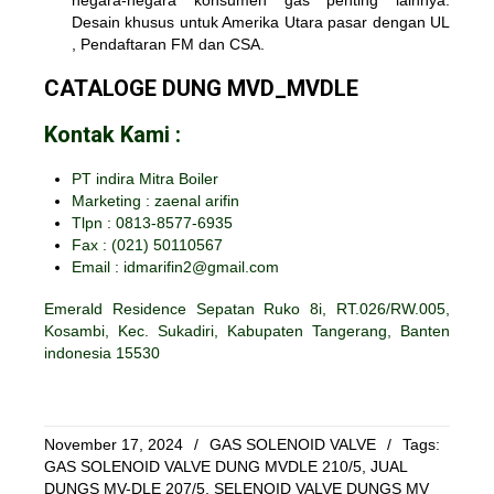
negara-negara konsumen gas penting lainnya.
Desain khusus untuk Amerika Utara pasar dengan UL
, Pendaftaran FM dan CSA.
CATALOGE DUNG MVD_MVDLE
Kontak Kami :
PT indira Mitra Boiler
Marketing : zaenal arifin
Tlpn : 0813-8577-6935
Fax :
(021) 50110567
Email : idmarifin2@gmail.com
Emerald Residence Sepatan Ruko 8i, RT.026/RW.005,
Kosambi, Kec. Sukadiri, Kabupaten Tangerang, Banten
indonesia 15530
November 17, 2024
/
GAS SOLENOID VALVE
/
Tags:
GAS SOLENOID VALVE DUNG MVDLE 210/5
,
JUAL
DUNGS MV-DLE 207/5
,
SELENOID VALVE DUNGS MV