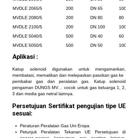
MVDLE 2065/5
200
DN 65
100
MVDLE 2080/5
200
DN 80
80
MVDLE 2100/5
200
DN 100
100
MVDLE 5040/5
500
DN 40
60
MVDLE 5050/5
500
DN 50
100
Aplikasi :
Katup solenoid digunakan untuk mengamankan,
membatasi, mematikan dan melepaskan pasokan gas ke
pembakar gas dan peralatan gas. Katup solenoid
pengaman DUNGS MV… cocok untuk gas keluarga 1, 2,
3 dan media gas netral lainnya.
Persetujuan Sertifikat pengujian tipe UE
sesuai:
Peraturan Peralatan Gas Uni Eropa
Petunjuk Peralatan Tekanan UE Persetujuan di