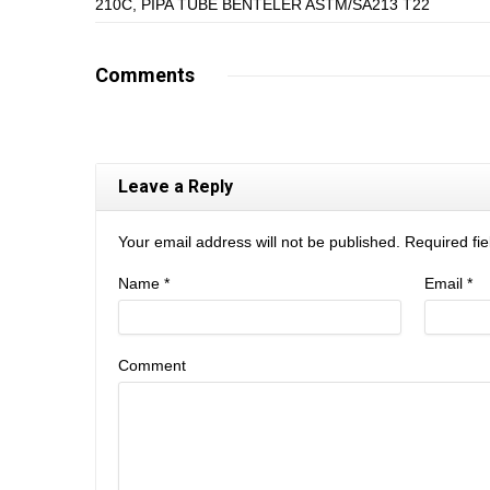
210C
,
PIPA TUBE BENTELER ASTM/SA213 T22
Comments
Leave a Reply
Your email address will not be published. Required f
Name
*
Email
*
Comment