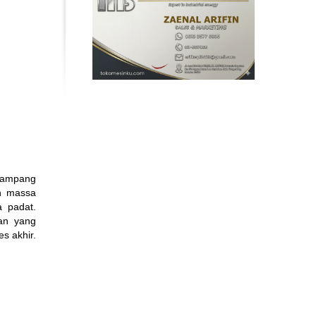
enampang
an massa
a padat.
lan yang
s akhir.