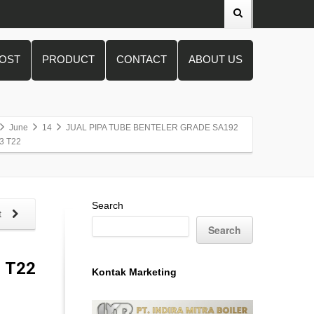
POST
PRODUCT
CONTACT
ABOUT US
June
14
JUAL PIPA TUBE BENTELER GRADE SA192
3 T22
Search
t
Search
 T22
Kontak Marketing