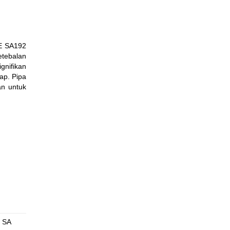
E SA192
etebalan
gnifikan
ap. Pipa
an untuk
 SA