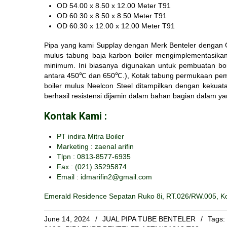
OD 54.00 x 8.50 x 12.00 Meter T91
OD 60.30 x 8.50 x 8.50 Meter T91
OD 60.30 x 12.00 x 12.00 Meter T91
Pipa yang kami Supplay dengan
Merk Benteler dengan
mulus tabung baja karbon boiler mengimplementasikan
minimum. Ini biasanya digunakan untuk pembuatan boil
antara 450℃ dan 650℃.), Kotak tabung permukaan pemana
boiler mulus Neelcon Steel ditampilkan dengan kekuatan
berhasil resistensi dijamin dalam bahan bagian dalam ya
Kontak Kami :
PT indira Mitra Boiler
Marketing : zaenal arifin
Tlpn : 0813-8577-6935
Fax :
(021) 35295874
Email : idmarifin2@gmail.com
Emerald Residence Sepatan Ruko 8i, RT.026/RW.005, Ko
June 14, 2024
/
JUAL PIPA TUBE BENTELER
/
Tags: