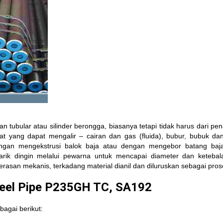
 tubular atau silinder berongga, biasanya tetapi tidak harus dari p
t yang dapat mengalir – cairan dan gas (fluida), bubur, bubuk d
dengan mengekstrusi balok baja atau dengan mengebor batang baj
itarik dingin melalui pewarna untuk mencapai diameter dan keteba
asan mekanis, terkadang material dianil dan diluruskan sebagai prose
teel Pipe P235GH TC, SA192
agai berikut: