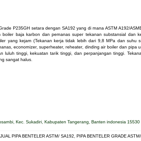
 Grade P235GH
setara dengan SA192 yang di mana ASTM A192/ASM
 boiler baja karbon dan pemanas super tekanan substansial dan k
er yang kejam (Tekanan kerja tidak lebih dari 9,8 MPa dan suhu si
s, economizer, superheater, reheater, dinding air boiler dan pipa u
 luluh tinggi, kekuatan tarik tinggi, dan perpanjangan tinggi. Tekan
ng sangat halus.
sambi, Kec. Sukadiri, Kabupaten Tangerang, Banten indonesia 15530
JUAL PIPA BENTELER ASTM/ SA192
,
PIPA BENTELER GRADE ASTM/