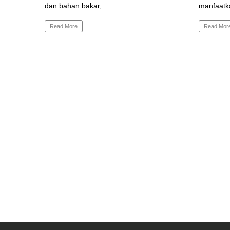
dan bahan bakar, ...
manfaatka
Read More
Read Mor