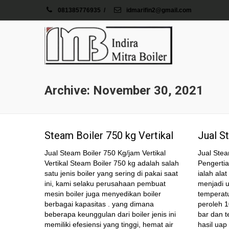
081385776935
/
idmarifin2@gmail.com
Archive: November 30, 2021
Steam Boiler 750 kg Vertikal
Jual S
Jual Steam Boiler 750 Kg/jam Vertikal
Jual Stea
Vertikal Steam Boiler 750 kg adalah salah
Pengertia
satu jenis boiler yang sering di pakai saat
ialah al
ini, kami selaku perusahaan pembuat
menjadi 
mesin boiler juga menyedikan boiler
temperatu
berbagai kapasitas . yang dimana
peroleh 
beberapa keunggulan dari boiler jenis ini
bar dan t
memiliki efesiensi yang tinggi, hemat air
hasil uap