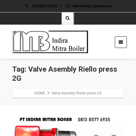
081385776935
/
idmarifin2@gmail.com
Tag: Valve Asembly Riello press
2G
HOME
Valve Asembly Riello press 2G