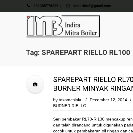
081385776935
/
idmarifin2@gmail.com
Tag: SPAREPART RIELLO RL100
SPAREPART RIELLO RL70,
BURNER MINYAK RINGA
by
tokomesinku
/
December 12, 2024
/
BURNER RIELLO
Seri pembakar RL70-Rl130 mencakup ren
dan telah dirancang untuk digunakan pa
cocok untuk pembakaran oli ringan dan ca