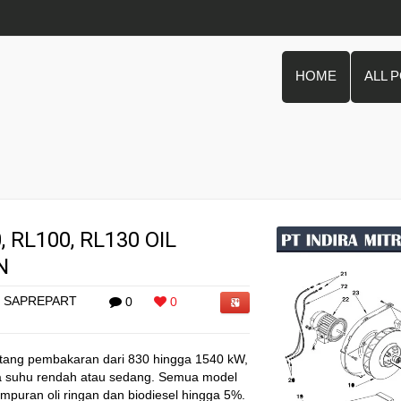
HOME
ALL 
 RL100, RL130 OIL
N
SAPREPART
0
0
tang pembakaran dari 830 hingga 1540 kW,
da suhu rendah atau sedang. Semua model
mpuran oli ringan dan biodiesel hingga 5%.