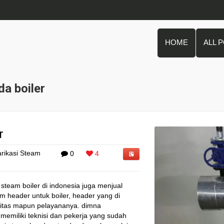
HOME
ALL 
a boiler
r
rikasi Steam
0
4
steam boiler di indonesia juga menjual
header untuk boiler, header yang di
litas mapun pelayananya. dimna
miliki teknisi dan pekerja yang sudah