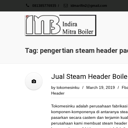
081385776935
/
idmarifin2@gmail.com
Tag: pengertian steam header pad
Jual Steam Header Boile
by
tokomesinku
/
March 19, 2019
/
Fba
Header
Tokomesinku adalah perusahaan fabrikasi 
komponen-komponenya di antaranya steam 
pasarkan secara castem dan terjamin kua
perusahaan kami membuat steam header me