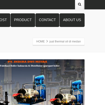
POST
PRODUCT
CONTACT
ABOUT US
HOME
jual thermal oil di medan