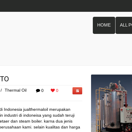
HOME
ALL 
HTO
/
Thermal Oil
0
0
di Indonesia jualthermaloil merupakan
 industri di indoneisa yang sudah teruji
hetaer dan steam boiler. karna dua jenis
perusahaan kami. selain kualitas dan harga