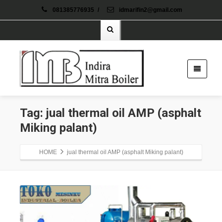
081385776935
/
idmarifin2@gmail.com
Tag: jual thermal oil AMP (asphalt
Miking palant)
HOME
jual thermal oil AMP (asphalt Miking palant)