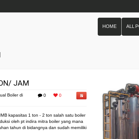
HOME
ALL 
N
TON/ JAM
ual Boiler di
0
0
IMB kapasitas 1 ton - 2 ton salah satu boiler
oduksi oleh pt indira mitra boiler yang mana
han tahun di bidangnya dan sudah memiliki