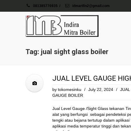
081385776935
/
idmarifin2@gmail.com
Tag: jual sight glass boiler
JUAL LEVEL GAUGE HIG
by
tokomesinku
/
July 22, 2024
/
JUAL
GAUGE BOILER
Jual Level Gauge /Sight Glass tekanan Tin
alat yang berfungsi sebagai pendeteksi p
tengki atau bejana tertutup dalam aplikasi
aplikasi media temperatur tinggi dan tekan