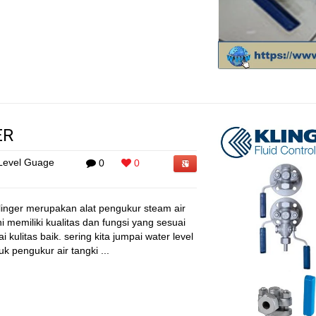
ER
Level Guage
0
0
linger merupakan alat pengukur steam air
ni memiliki kualitas dan fungsi yang sesuai
kulitas baik. sering kita jumpai water level
uk pengukur air tangki ...