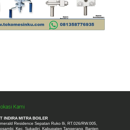
okasi Kami
T INDIRA MITRA BOILER
merald Residence Sepatan Ruko 8i, RT.026/RW.005,
osambi, Kec. Sukadiri, Kabupaten Tangerang, Banten