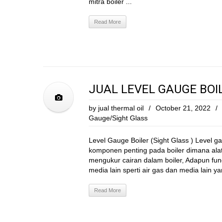
mitra boiler ...
Read More
JUAL LEVEL GAUGE BOI
by
jual thermal oil
/
October 21, 2022
/
Gauge/Sight Glass
Level Gauge Boiler (Sight Glass ) Level g
komponen penting pada boiler dimana ala
mengukur cairan dalam boiler, Adapun fungs
media lain sperti air gas dan media lain y
Read More