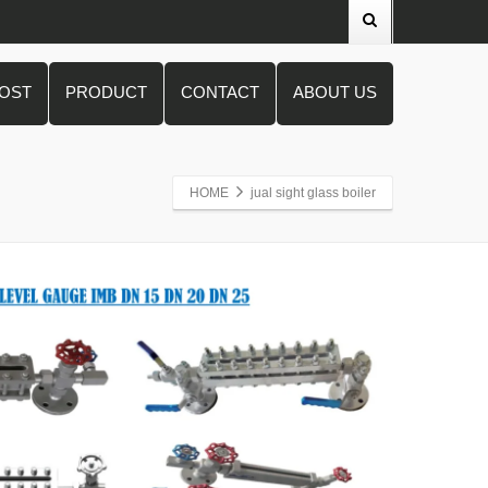
POST
PRODUCT
CONTACT
ABOUT US
HOME
jual sight glass boiler