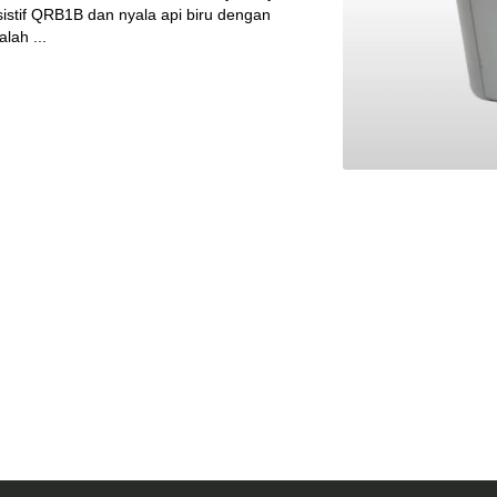
sistif QRB1B dan nyala api biru dengan
lah ...