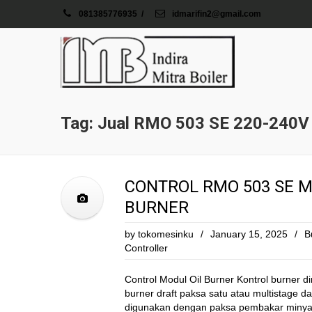
081385776935
/
idmarifin2@gmail.com
Tag: Jual RMO 503 SE 220-240V
CONTROL RMO 503 SE M
BURNER
by
tokomesinku
/
January 15, 2025
/
B
Controller
Control Modul Oil Burner Kontrol burner
burner draft paksa satu atau multistage 
digunakan dengan paksa pembakar minyak