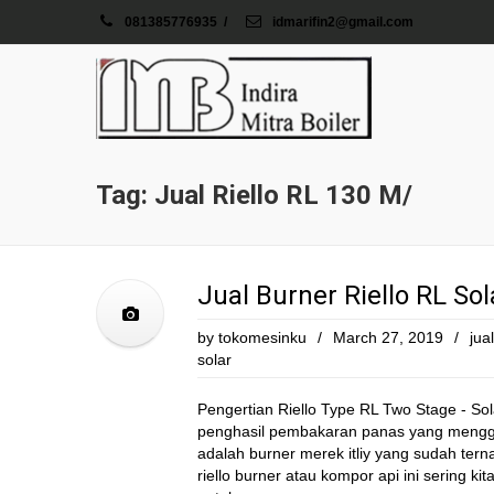
081385776935
/
idmarifin2@gmail.com
Tag: Jual Riello RL 130 M/
Jual Burner Riello RL Sol
by
tokomesinku
/
March 27, 2019
/
jua
solar
Pengertian Riello Type RL Two Stage - Sola
penghasil pembakaran panas yang menggun
adalah burner merek itliy yang sudah ter
riello burner atau kompor api ini sering ki