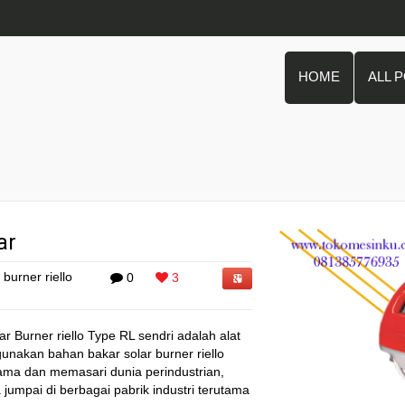
HOME
ALL 
ar
l burner riello
0
3
r Burner riello Type RL sendri adalah alat
akan bahan bakar solar burner riello
nama dan memasari dunia perindustrian,
ta jumpai di berbagai pabrik industri terutama