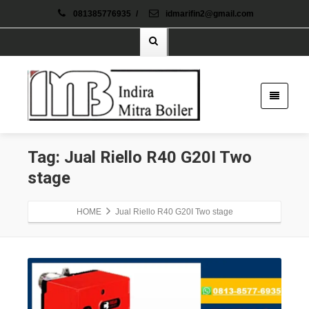
081385776935
/
idmarifin2@gmail.com
Tag: Jual Riello R40 G20I Two
stage
HOME
Jual Riello R40 G20I Two stage