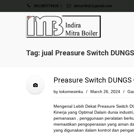
081385776935
/
idmarifin2@gmail.com
Tag: jual Preasure Switch DUNG
Preasure Switch DUNGS
by
tokomesinku
/
March 26, 2024
/
Gas
Mengenal Lebih Dekat Preasure Switch
Kinerja yang Optimal Dalam dunia industri
pemanasan , penggunaan peralatan berkual
memastikan pengoperasian yang aman dan 
yang digunakan dalam kontrol dan pengat