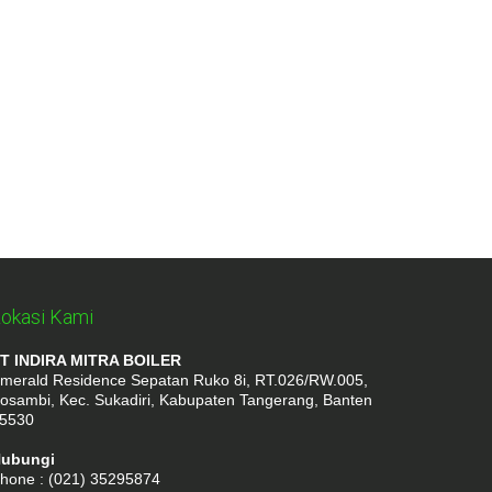
okasi Kami
T INDIRA MITRA BOILER
merald Residence Sepatan Ruko 8i, RT.026/RW.005,
osambi, Kec. Sukadiri, Kabupaten Tangerang, Banten
5530
ubungi
hone : (021) 35295874