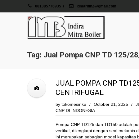
081385776935
/
idmarifin2@gmail.com
Tag: Jual Pompa CNP TD 125/28
JUAL POMPA CNP TD125 
CENTRIFUGAL
by
tokomesinku
/
October 21, 2025
/
J
CNP DI INDONESIA
Pompa CNP TD125 dan TD150 adalah pompa
vertikal, dilengkapi dengan seal mekanis 
ini merupakan sebagian model kapasitas 