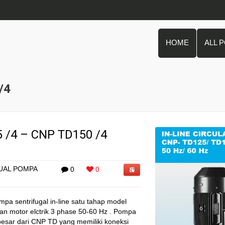
HOME
ALL 
/4
/4 – CNP TD150 /4
UAL POMPA
0
0
 sentrifugal in-line satu tahap model
dan motor elctrik 3 phase 50-60 Hz . Pompa
besar dari CNP TD yang memiliki koneksi