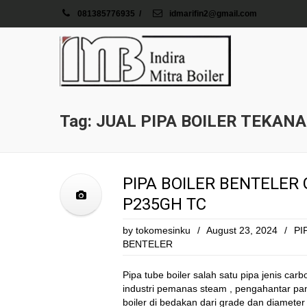
081385776935
/
idmarifin2@gmail.com
Tag: JUAL PIPA BOILER TEKANA
PIPA BOILER BENTELER
P235GH TC
by
tokomesinku
/
August 23, 2024
/
PI
BENTELER
Pipa tube boiler salah satu pipa jenis c
industri pemanas steam , pengahantar pan
boiler di bedakan dari grade dan diameter