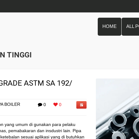
HOME
ALL 
N TINGGI
 GRADE ASTM SA 192/
PA BOILER
0
0
arbon yang umum di gunakan para pelaku
as, pemabakaran dan insdustri lain. Pipa
 ketebalan sesuai aplikasi yang di butuhkan