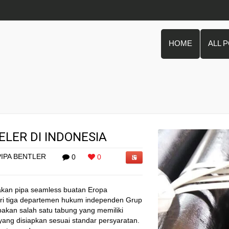
HOME
ALL 
ELER DI INDONESIA
PIPA BENTLER
0
0
pakan pipa seamless buatan Eropa
ari tiga departemen hukum independen Grup
pakan salah satu tabung yang memiliki
yang disiapkan sesuai standar persyaratan.