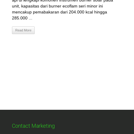
api di lengkapi komonen instrumen burner solar pada
unit, kapasitas dari burner ecoflam seri minor ini
mencakup pemabakaran dari 204.000 kcal hingga
285.000 ...
Read More
Contact Marketing