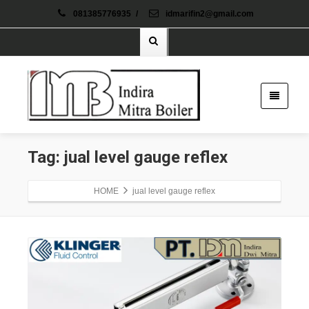
081385776935
/
idmarifin2@gmail.com
Tag: jual level gauge reflex
HOME
jual level gauge reflex