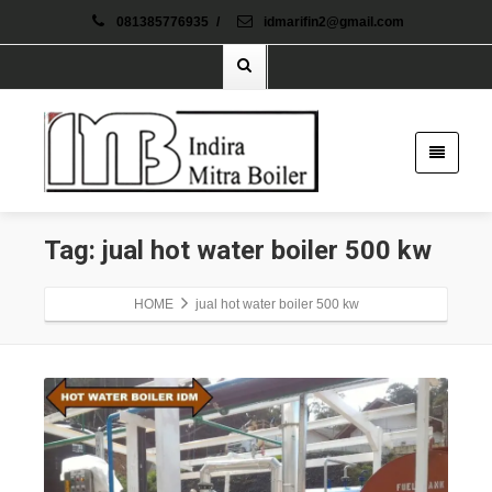
081385776935
/
idmarifin2@gmail.com
Tag: jual hot water boiler 500 kw
HOME
jual hot water boiler 500 kw