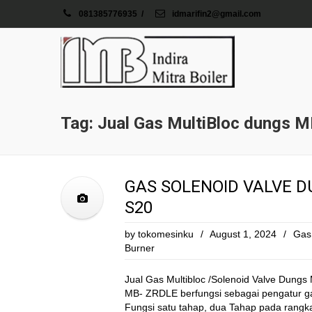
081385776935
/
idmarifin2@gmail.com
Tag: Jual Gas MultiBloc dungs 
GAS SOLENOID VALVE D
S20
by
tokomesinku
/
August 1, 2024
/
Gas 
Burner
Jual Gas Multibloc /Solenoid Valve Dung
MB- ZRDLE berfungsi sebagai pengatur 
Fungsi satu tahap, dua Tahap pada rangk