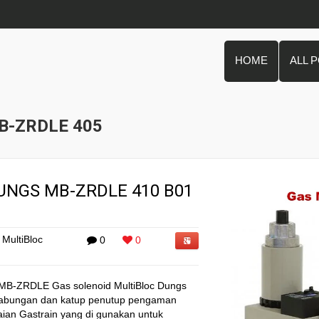
HOME
ALL 
MB-ZRDLE 405
UNGS MB-ZRDLE 410 B01
MultiBloc
0
0
s MB-ZRDLE Gas solenoid MultiBloc Dungs
gabungan dan katup penutup pengaman
aian Gastrain yang di gunakan untuk