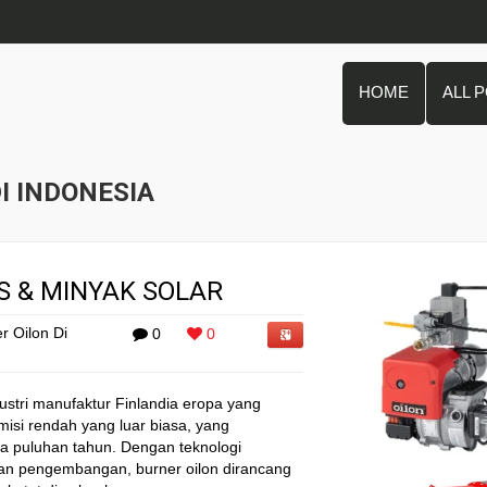
HOME
ALL 
DI INDONESIA
S & MINYAK SOLAR
r Oilon Di
0
0
ustri manufaktur Finlandia eropa yang
misi rendah yang luar biasa, yang
a puluhan tahun. Dengan teknologi
dan pengembangan, burner oilon dirancang