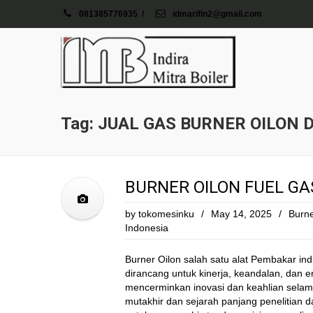
081385776935
/
idmarifin2@gmail.com
Tag: JUAL GAS BURNER OILON 
BURNER OILON FUEL GA
by
tokomesinku
/
May 14, 2025
/
Burne
Indonesia
Burner Oilon salah satu alat Pembakar ind
dirancang untuk kinerja, keandalan, dan e
mencerminkan inovasi dan keahlian selam
mutakhir dan sejarah panjang penelitian 