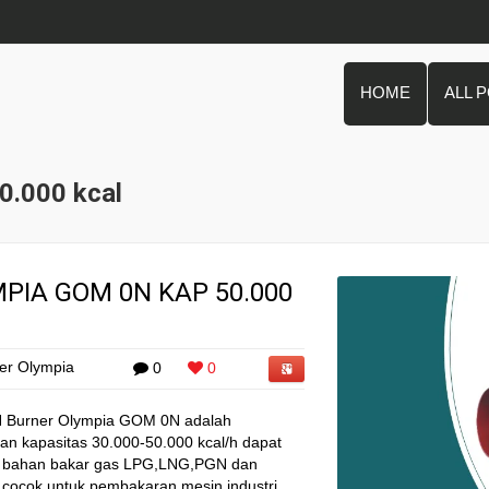
HOME
ALL 
0.000 kcal
PIA GOM 0N KAP 50.000
er Olympia
0
0
 Burner Olympia GOM 0N adalah
an kapasitas 30.000-50.000 kcal/h dapat
p bahan bakar gas LPG,LNG,PGN dan
 cocok untuk pembakaran mesin industri