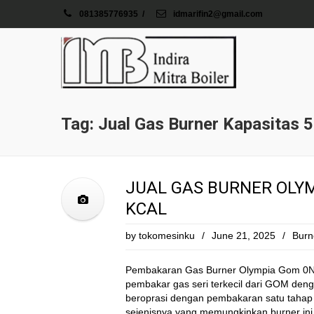
081385776935
/
idmarifin2@gmail.com
Tag: Jual Gas Burner Kapasitas 5
JUAL GAS BURNER OLYM
KCAL
by
tokomesinku
/
June 21, 2025
/
Burn
Pembakaran Gas Burner Olympia Gom 0N
pembakar gas seri terkecil dari GOM deng
beroprasi dengan pembakaran satu taha
sejenisnya yang memungkinkan burner ini